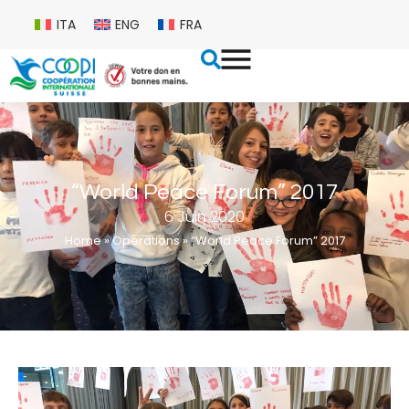
ITA
ENG
FRA
“World Peace Forum” 2017
6 Juin 2020
Home
»
Operations
»
“World Peace Forum” 2017