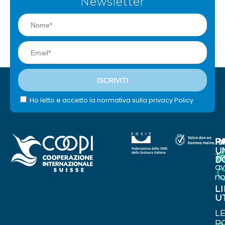
Newsletter
Ho letto e accetto la normativa sulla privacy Policy
I
P
FA
U
Tr
D
a
no
L
U
L
P