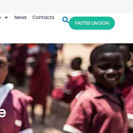
e
News
Contacts
FAITES UN DON
e