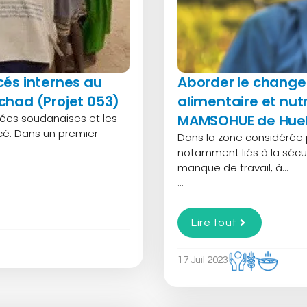
cés internes au
Aborder le change
chad (Projet 053)
alimentaire et nu
armées soudanaises et les
MAMSOHUE de Hueh
é. Dans un premier
Dans la zone considérée p
notamment liés à la sécu
manque de travail, à…
...
Lire tout
17 Juil 2023