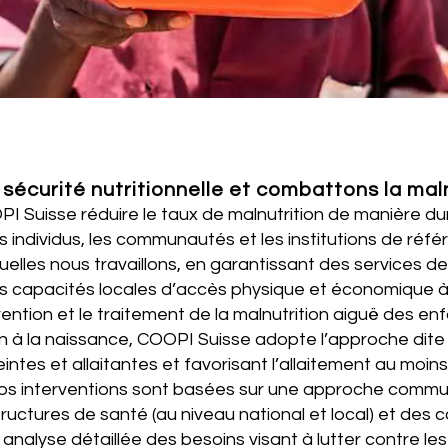
sécurité nutritionnelle et combattons la malnu
COOPI Suisse réduire le taux de malnutrition de manièr
es individus, les communautés et les institutions de réfé
es nous travaillons, en garantissant des services de sa
 capacités locales d’accès physique et économique à l
révention et le traitement de la malnutrition aiguë des
on à la naissance, COOPI Suisse adopte l’approche dite
s et allaitantes et favorisant l’allaitement au moins j
, nos interventions sont basées sur une approche communau
structures de santé (au niveau national et local) et d
alyse détaillée des besoins visant à lutter contre les c