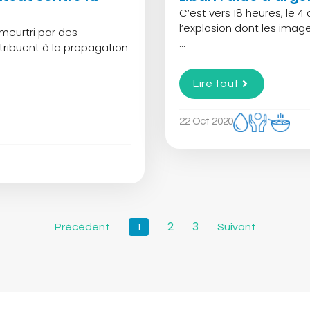
C’est vers 18 heures, le 
l’explosion dont les imag
meurtri par des
...
tribuent à la propagation
Lire tout
22 Oct 2020
2
3
Précédent
1
Suivant