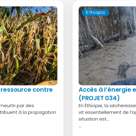
Ethiopia
 ressource contre
Accès à l’énergie 
(PROJET 034)
meurtri par des
En Éthiopie, la sécheress
tribuent à la propagation
vit essentiellement de l’a
situation est…
...