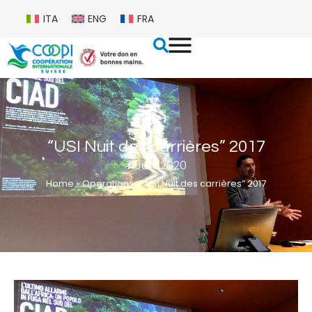
ITA
ENG
FRA
“USI Nuit des carrières” 2017
7 Juin 2020
Home
»
Operations
»
“USI Nuit des carrières” 2017