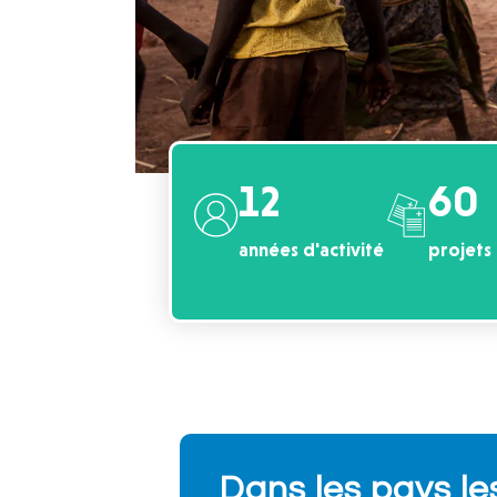
12
60
années d'activité
projets
Dans les pays le