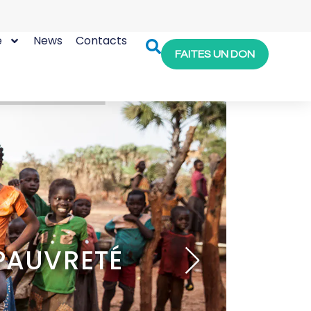
e
News
Contacts
FAITES UN DON