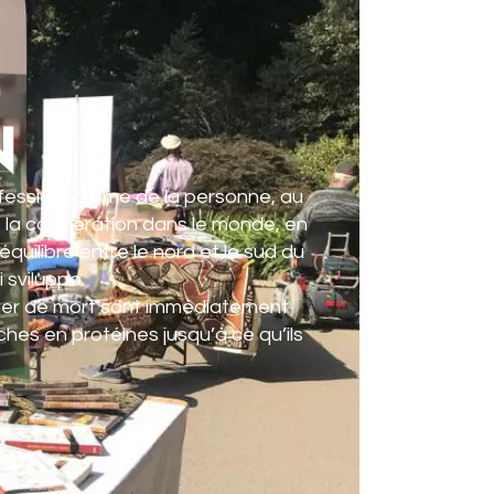
N
fessionnalisme de la personne, au
e la coopération dans le monde, en
équilibre entre le nord et le sud du
 sviluppo.
nger de mort sont immédiatement
hes en protéines jusqu’à ce qu’ils