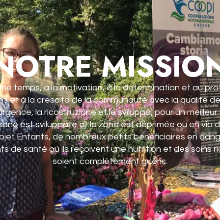
NOTRE MISSIO
e temps, à la motivation, à la détermination et au pro
ns et à la crescita de la communauté avec la qualité d
rgence, la ricostruzione et le sviluppo, pour un meilleur 
 zone est sviluppate et la zone est déprimée ou en via di
ojet Enfants, de nombreux petits bénéficiaires en da
e santé où ils reçoivent une nutrition et des soins ric
soient complètement guéris.