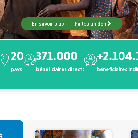
En savoir plus
Faites un don
20
371.000
+2.104.
pays
bénéficiaires directs
bénéficiaires indi
s