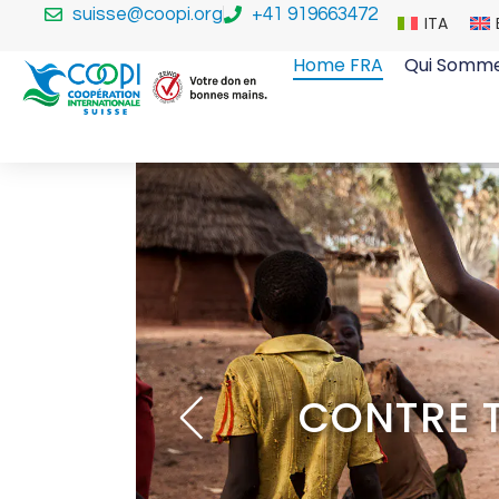
suisse@coopi.org
+41 919663472
ITA
Home FRA
Qui Somme
ES LES FORMES DE PAU