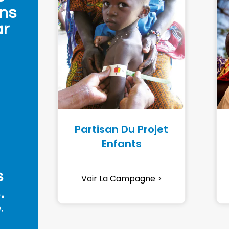
ans
ar
Partisan Du Projet
Enfants
s
Voir La Campagne >
.
,