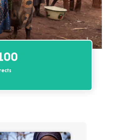
100
rects