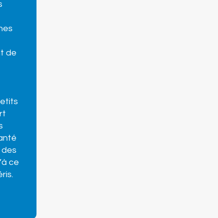
s
unes
t de
etits
rt
s
anté
t des
’à ce
ris.