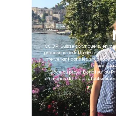
COOPI Suisse contribuera, en mêm
processus de lotta de tous les ge
intervenant dans les situations d’u
piano, la
Grâce au projet Donateur du Pr
emmenés dans des établissements d