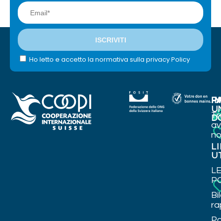
Ho letto e accetto la normativa sulla privacy Policy
I
P
FA
U
Tr
D
a
no
L
U
L
P
Bi
ra
Po