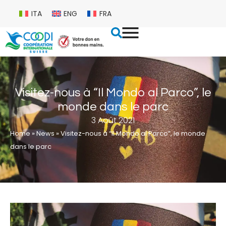
ITA
ENG
FRA
Visitez-nous à “Il Mondo al Parco”, le
monde dans le parc
3 Août 2021
Home
»
News
»
Visitez-nous à “Il Mondo al Parco”, le monde
dans le parc