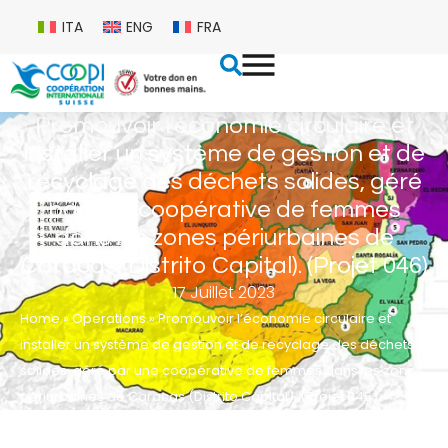
ITA
ENG
FRA
Promouvoir l’économie circulaire et
installer un système de gestion et de
recyclage des déchets solides, géré
par une coopérative de femmes
dans les zones périurbaines de
Caracas (Distrito Capital). (Projet 046)
17 Juillet 2023
Home
»
Operations
»
Promouvoir l’économie circulaire et
installer un système de gestion et de recyclage des déchets
solides, géré par une coopérative de femmes dans les zones
périurbaines de Caracas (Distrito Capital). (Projet 046)