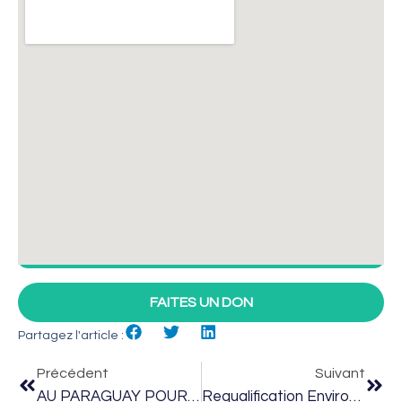
FAITES UN DON
Partagez l'article :
Précédent
Suivant
AU PARAGUAY POUR UN DÉVELOPPEMENT DURABLE DANS LE GRAN CHACO (PROJET 041)
Requalification Environnementale Et Gestion Durable Des Déchets Au Nord Du Liban (Projet 048)