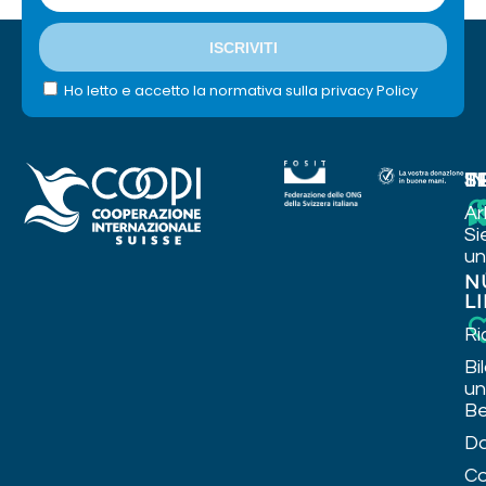
Ho letto e accetto la normativa sulla privacy Policy
I
T
S
Ar
Si
un
N
L
Ri
Bi
u
Be
Da
Co