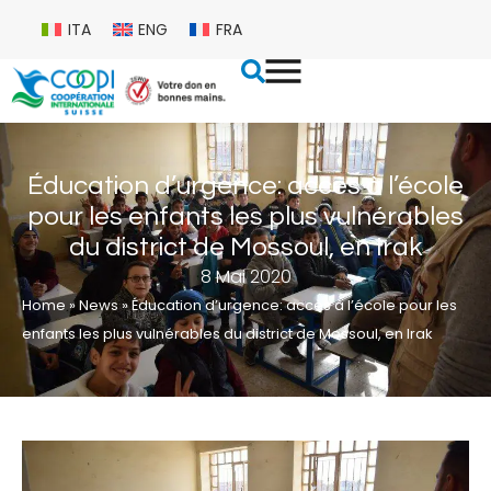
ITA
ENG
FRA
Éducation d’urgence: accès à l’école
pour les enfants les plus vulnérables
du district de Mossoul, en Irak
8 Mai 2020
Home
»
News
»
Éducation d’urgence: accès à l’école pour les
enfants les plus vulnérables du district de Mossoul, en Irak