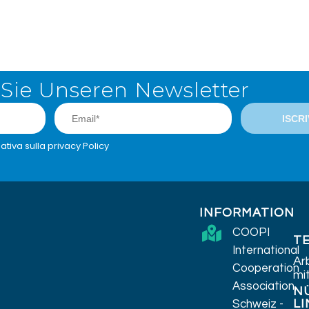
Sie Unseren Newsletter
ativa sulla privacy Policy
INFORMATION
COOPI
T
International
Ar
Cooperation
mi
Association,
N
LI
Schweiz -