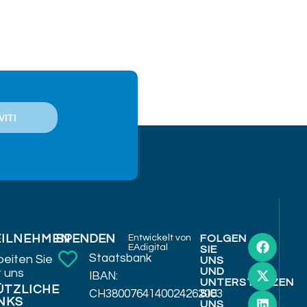
EILNEHMEN
SPENDEN
Entwickelt von
FOLGEN
EAdigital
SIE
Staatsbank
beiten Sie
UNS
UND
t uns
IBAN:
UNTERSTÜTZEN
ÜTZLICHE
CH3800764140024262003
SIE
NKS
UNS