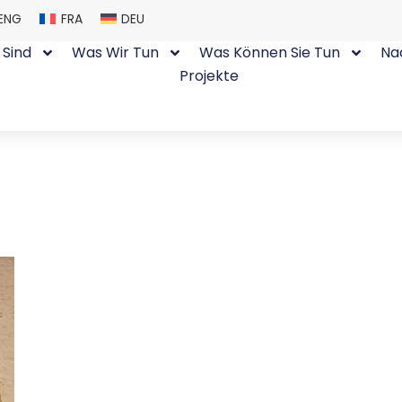
ENG
FRA
DEU
 Sind
Was Wir Tun
Was Können Sie Tun
Na
Projekte