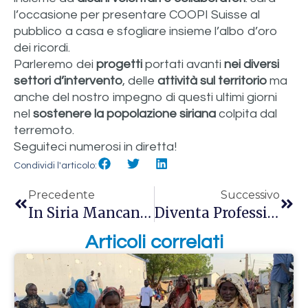
l’occasione per presentare COOPI Suisse al
pubblico a casa e sfogliare insieme l’albo d’oro
dei ricordi.
Parleremo dei
progetti
portati avanti
nei diversi
settori d’intervento
, delle
attività sul territorio
ma
anche del nostro impegno di questi ultimi giorni
nel
sostenere la popolazione siriana
colpita dal
terremoto.
Seguiteci numerosi in diretta!
Condividi l'articolo:
Precedente
Successivo
In Siria Mancano Gli Aiuti: Non Lasciamoli Soli!
Diventa Professionista Della Cooperazione Internazionale!
Articoli correlati