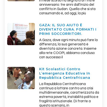
Il mese scorso ha segnato un triste
anniversario: tre anni dall’inizio del
conflitto in Sudan. Quella che si sta
consumando è, ad oggi, la più
GAZA: IL SUO AIUTO È
DIVENTATO CURA. FORMATI I
PRIMI SOCCORRITORI.
A Gaza, dove ogni minuto può fare la
differenza, la sua generosità è
diventata azione concreta. Insieme
alla rete COOPI, abbiamo concluso
con successo il
Kit Scolastici Contro
L’emergenza Educativa In
Repubblica Centrafricana
La Repubblica Centrafricana
continua a lottare contro una crisi
multidimensionale, caratterizzata da
estrema povertà, instabilità politica e
fragilità istituzionale. Di fronte a
questo scenario, in