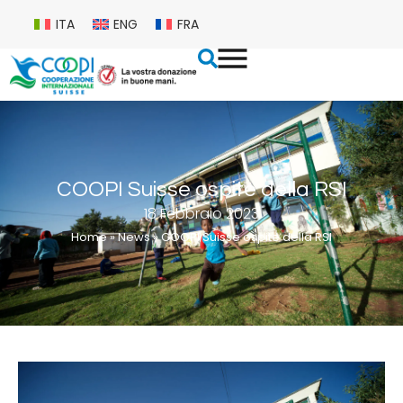
ITA
ENG
FRA
COOPI Suisse ospite della RSI
18 Febbraio 2023
Home
»
News
»
COOPI Suisse ospite della RSI